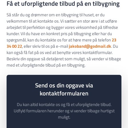
Få et uforpligtende tilbud på en tilbygning
Så står du og drømmer om en tilbygning til huset, er du
velkommen til at kontakte os. Vi sætter en stor ære i at udføre
arbejdet til perfektion og bygger vores virksomhed på tilfredse
kunder. Vil du have en konkret pris på tilbygning eller har du
spørgsmål, kan du kontakte os for at høre mere på telefon
23
34 00 22
, eller skriv til os på e-mail
jakoband@godmail.dk
. Du
kan også få fat på os ved at benytte vores kontaktformular.
Beskriv din opgave så detaljeret som muligt, så vender vi tilbage
med et uforpligtende tilbud på en tilbygning.
Send os din opgave via
kontaktformularen
Du kan altid kontakte os og få et uforpligtende tilbud.
Udfyld formularen herunder og vi vender tilbage hurtigst
muligt.