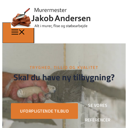
TRYGHED, TILLID OG KVALITET
Skal du have ny tilbygning?
SE VORES
UFORPLIGTENDE TILBUD
REFERENCER