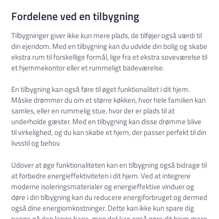
Fordelene ved en tilbygning
Tilbygninger giver ikke kun mere plads, de tilføjer også værdi til
din ejendom. Med en tilbygning kan du udvide din bolig og skabe
ekstra rum til forskellige formål, lige fra et ekstra soveværelse til
et hjemmekontor eller et rummeligt badeværelse.
En tilbygning kan også føre til øget funktionalitet i dit hjem.
Måske drømmer du om et større køkken, hvor hele familien kan
samles, eller en rummelig stue, hvor der er plads til at
underholde gæster. Med en tilbygning kan disse drømme blive
til virkelighed, og du kan skabe et hjem, der passer perfekt til din
livsstil og behov.
Udover at øge funktionaliteten kan en tilbygning også bidrage til
at forbedre energieffektiviteten i dit hjem. Ved at integrere
moderne isoleringsmaterialer og energieffektive vinduer og
døre i din tilbygning kan du reducere energiforbruget og dermed
også dine energiomkostninger. Dette kan ikke kun spare dig
penge på den lange bane, men det kan også gøre dit hjem mere